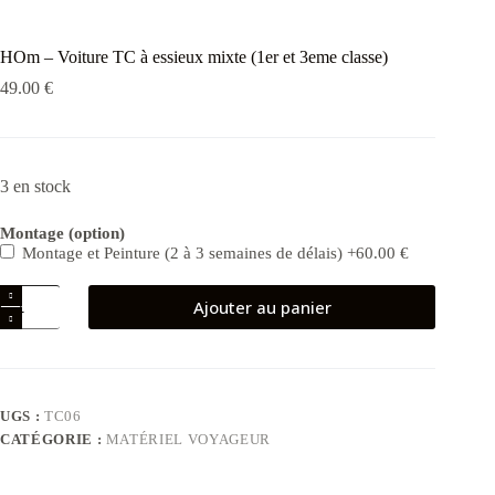
HOm – Voiture TC à essieux mixte (1er et 3eme classe)
49.00
€
3 en stock
Montage (option)
Montage et Peinture (2 à 3 semaines de délais)
+60.00 €
quantité
Ajouter au panier
de
HOm
-
Voiture
TC
à
UGS :
TC06
essieux
CATÉGORIE :
MATÉRIEL VOYAGEUR
mixte
(1er
et