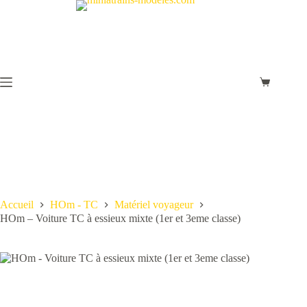
Passer
au
contenu
Panier
d’achat
Accueil
HOm - TC
Matériel voyageur
HOm – Voiture TC à essieux mixte (1er et 3eme classe)