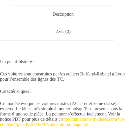
3eme
classe)
Description
Avis (0)
Un peu d’histoire :
Ces voitures sont construites par les ateliers Buffaud-Robatel à Lyon
pour l’ensemble des lignes des TC.
Caractéristiques :
Ce modèle évoque les voitures mixtes (AC : 1er et 3eme classe) à
essieux Le kit est très simple à monter puisqu’il se présente sous la
forme d’une seule pièce. La peinture s’effectue facilement. Voir la
notice PDF pour plus de détails :
http://miniatrains-modeles.com/wp-
content/uploads/2024/09/Notice-de-montage.pdf