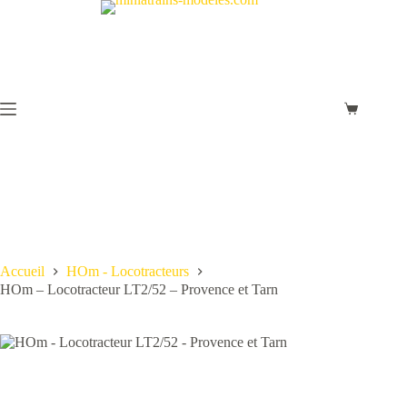
Passer
au
contenu
Panier
d’achat
Accueil
HOm - Locotracteurs
HOm – Locotracteur LT2/52 – Provence et Tarn